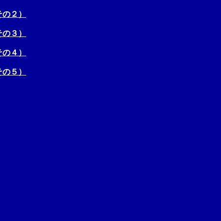
その２）
その３）
その４）
その５）