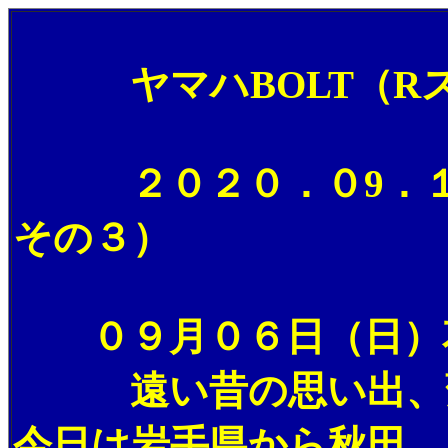
ヤマハBOLT（Rス
２０２０．０9．１
その３）
０９月０６日（日）花
遠い昔の思い出、薄
今日は岩手県から秋田、