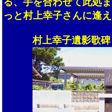
る、手を合わせて此処ま
っと村上幸子さんに逢
村上幸子遺影歌碑