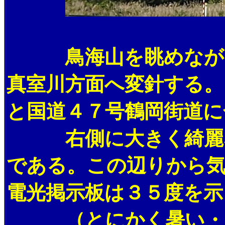
鳥海山を眺めながら
真室川方面へ変針する。
と国道４７号鶴岡街道に
右側に大きく綺麗な
である。この辺りから
電光掲示板は３５度を示
（とにかく暑い・