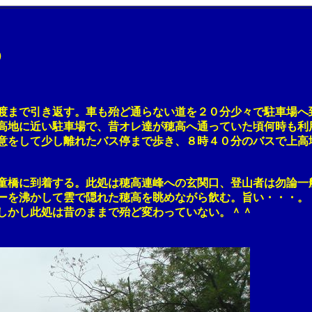
）
で引き返す。車も殆ど通らない道を２０分少々で駐車場へ到
に近い駐車場で、昔オレ達が穂高へ通っていた頃何時も利
して少し離れたバス停まで歩き、８時４０分のバスで上高
に到着する。此処は穂高連峰への玄関口、登山者は勿論一般
沸かして雲で隠れた穂高を眺めながら飲む。旨い・・・。
かし此処は昔のままで殆ど変わっていない。＾＾