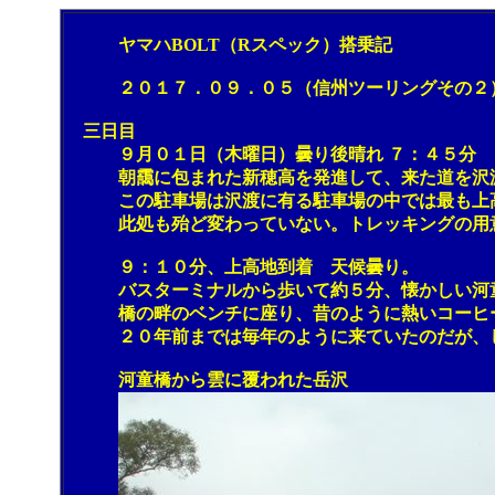
ヤマハBOLT（Rスペック）搭乗記
２０１７．０９．０５（信州ツーリングその２
三日目
９月０１日（木曜日）曇り後晴れ ７：４５分
朝靄に包まれた新穂高を発進して、来た道を沢渡ま
この駐車場は沢渡に有る駐車場の中では最も上高地
此処も殆ど変わっていない。トレッキングの用意を
９：１０分、上高地到着 天候曇り。
バスターミナルから歩いて約５分、懐かしい河童橋
橋の畔のベンチに座り、昔のように熱いコーヒーを
２０年前までは毎年のように来ていたのだが、し
河童橋から雲に覆われた岳沢