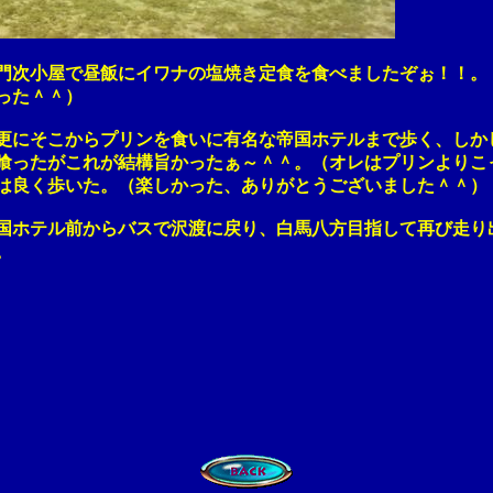
次小屋で昼飯にイワナの塩焼き定食を食べましたぞぉ！！。
った＾＾）
そこからプリンを食いに有名な帝国ホテルまで歩く、しか
たがこれが結構旨かったぁ～＾＾。（オレはプリンよりこっ
良く歩いた。（楽しかった、ありがとうございました＾＾）
ホテル前からバスで沢渡に戻り、白馬八方目指して再び走り
。