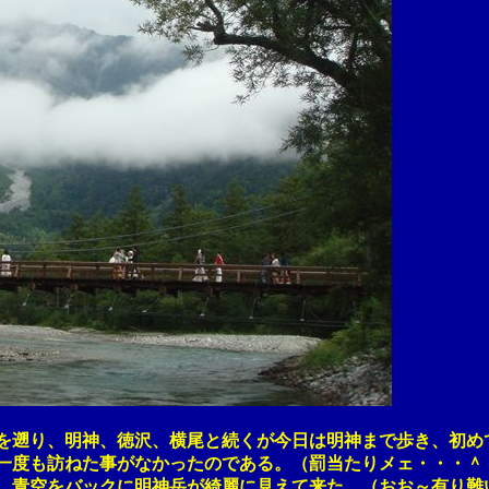
り、明神、徳沢、横尾と続くが今日は明神まで歩き、初め
度も訪ねた事がなかったのである。（罰当たりメェ・・・＾
空をバックに明神岳が綺麗に見えて来た。（おお～有り難