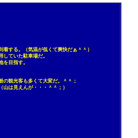
着する。（気温が低くて爽快だぁ＾＾）
用していた駐車場だ。
地を目指す。
の観光客も多くて大変だ。＾＾；
（山は見えんが・・・＾＾；）