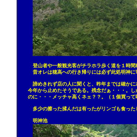
登山者や一般観光客がチラホラ歩く道を１時間程で
昔オレは穂高への行き帰りには必ず此処明神に寄っ
諦めきれず店の人に聞くと、昨年までは確かに水槽
今年から止めたそうである。残念だぁ・・・。しか
のに・・・メッチャ高くネェ？？。（１個買って喰
多少の擦った揉んだは有ったがリンゴも食ったし、
明神池