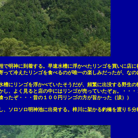
明神に到着する。早速水槽に浮かべたリンゴを買いに店に行
て冷えたリンゴを食べるのが唯一の楽しみだったが、なのに
にリンゴを浮かべていたそうだが、頻繁に出没する野生の猿
し、よく見ると店の中にはリンゴが売っていたぞぉ。・・・
ったぞ・・・昔の１００円リンゴの方が旨かった（涙））
ソロソロ明神池に出発する。梓川に架かる釣橋を渡り５分程