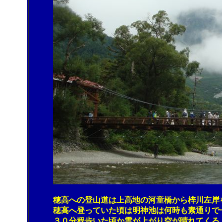
穂高への登山道は上高地の河童橋から梓川左岸を遡
穂高へ登っていた頃は明神池は何時も素通りで一
３０分程歩いた頃か雲が上がり空が晴れてくる。青