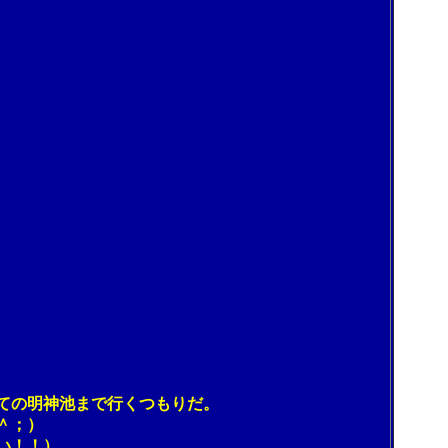
ての明神池まで行くつもりだ。
＾；）
い！！）