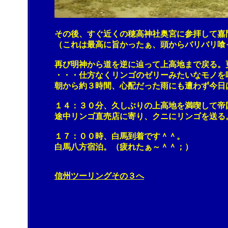
その後、すぐ近くの穂高神社奥宮に参拝して嘉門
（これは最高に旨かったぁ、頭からバリバリ喰
再び明神から道を逆に辿って上高地まで戻る。更に
・・・仕方なくリンゴのゼリーみたいなモノを喰っ
朝から約３時間、心配だった雨にも遭わず今日は
１４：３０分、久しぶりの上高地を満喫して帝国
途中リンゴ直売店に寄り、クニにリンゴを送る
１７：００時、白馬到着です＾＾。
白馬八方宿泊。（疲れたぁ～＾＾；）
信州ツーリングその３へ