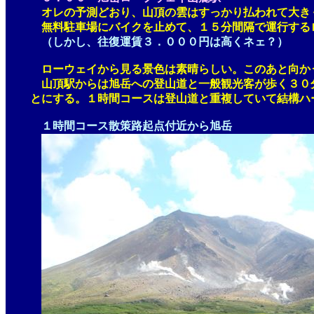
オレの予測どおり、山頂の雲はすっかり払われて大きく
無料駐車場にバイクを止めて、１５分間隔で運行するロ
（しかし、往復運賃３．０００円は高くネェ？）
ローウェイから見る景色は素晴らしい。このあと向かう
山頂駅からは旭岳への登山道と一般観光客が歩く３０分コ
とにする。１時間コースは登山道と重複していて結構ハ
１時間コース散策路起点付近から旭岳