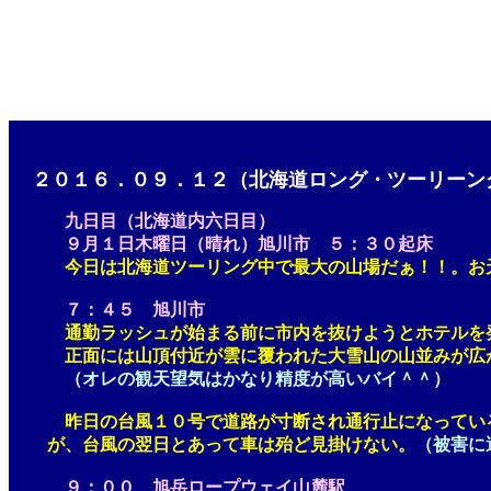
２０１６．０９．１２（北海道ロング・ツーリーン
九日目
（北海道内六日目）
９月１日木曜日（晴れ）旭川市 ５：３０起床
今日は北海道ツーリング中で最大の山場だぁ！！。お
７：４５ 旭川市
通勤ラッシュが始まる前に市内を抜けようとホテルを発進
正面には山頂付近が雲に覆われた大雪山の山並みが広がる
（オレの観天望気はかなり精度が高いバイ＾＾）
昨日の台風１０号で道路が寸断され通行止になっている天
が、台風の翌日とあって車は殆ど見掛けない。
（被害に
９：００ 旭岳ロープウェイ山麓駅