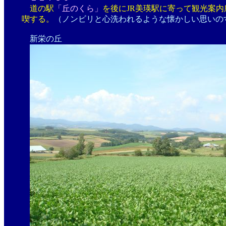
道の駅
「丘のくら」
を後にJR美瑛駅に寄って観光案
喫する。
（ノンビリと心洗われるような懐かしい思いの
新栄の丘