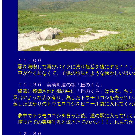
１１：００
羆を満喫して再びバイクに跨り旭岳を後にする＾＾；。上
車が全く居なくて、子供の頃見たような懐かしい思いの
１１：３０ 美瑛町道の駅「丘のくら」
綺麗に整備された街の中に
「丘のくら」
は在る。ちょ
屋台のような店が有り、蒸したトウモロコシを売ってい
蒸したばかりのトウモロコシをビニール袋に入れてくれ
夢中でトウモロコシを食った後、道の駅に入って行くと
搾りたての美瑛牛乳と焼きたてのパン！！これも旨かっ
１２：３０