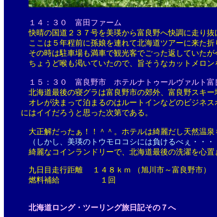
１４：３０ 富田ファーム
快晴の国道２３７号を美瑛から富良野へ快調に走り抜け
ここは５年程前に孫娘を連れて北海道ツアーに来た折り
その時は駐車場も満車で観光客でごった返していたが今
ちょうど喉も渇いていたので、旨そうなカットメロンを
１５：３０ 富良野市 ホテルナトゥールヴァルト富
北海道最後の寝グラは富良野市の郊外、富良野スキー場
オレが決まって泊まるのはルートインなどのビジネスホテ
にはイイだろうと思った次第である。
大正解だったぁ！！＾＾。ホテルは綺麗だし天然温泉も完
（しかし、美瑛のトウモロコシには負けるべぇ・・・
綺麗なコインランドリーで、北海道最後の洗濯を心置き
九日目走行距離 １４８ｋｍ （旭川市～富良野市）
燃料補給 １回
北海道ロング・ツーリング旅日記その７へ