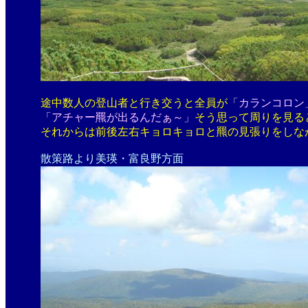
途中数人の登山者と行き交うと全員が
「カランコロン
「アチャー羆が出るんだぁ～」
そう思って周りを見る
それからは前後左右キョロキョロと羆の見張りをしながら
散策路より美瑛・富良野方面