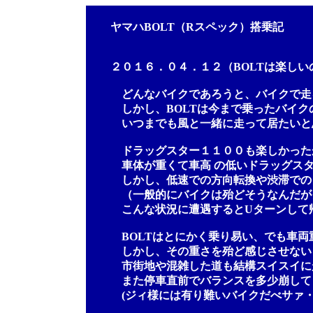
ヤマハBOLT（Rスペック）搭乗記
２０１６．０４．１２（BOLTは楽しい
どんなバイクであろうと、バイクで走る
しかし、BOLTは今まで乗ったバイクの
いつまでも風と一緒に走って居たいと思
ドラッグスター１１００も楽しかったが、
車体が重くて車高 の低いドラッグスター
しかし、低速での方向転換や渋滞でのノ
（一般的にバイクは殆どそうなんだがク
こんな状況に遭遇するとUターンして帰り
BOLTはとにかく乗り易い、でも車両重
しかし、その重さを殆ど感じさせないく
市街地や混雑した道も結構スイスイに走
また停車直前でバランスを多少崩しても
(ジィ様には有り難いバイクだべサァ・