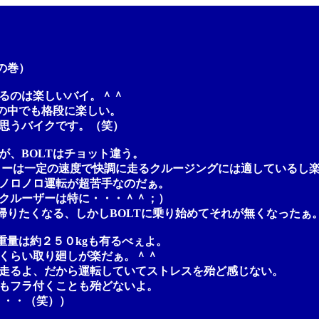
の巻）
のは楽しいバイ。＾＾
中でも格段に楽しい。
うバイクです。（笑）
BOLTはチョット違う。
は一定の速度で快調に走るクルージングには適しているし楽
ロノロ運転が超苦手なのだぁ。
ルーザーは特に・・・＾＾；）
たくなる、しかしBOLTに乗り始めてそれが無くなったぁ
量は約２５０kgも有るべぇよ。
らい取り廻しが楽だぁ。＾＾
るよ、だから運転していてストレスを殆ど感じない。
フラ付くことも殆どないよ。
・・（笑））