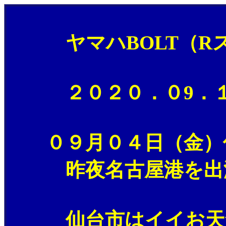
ヤマハBOLT（Rス
２０２０．０9．１１
０９月０４日（金）仙
昨夜名古屋港を出港し
仙台市はイイお天気で