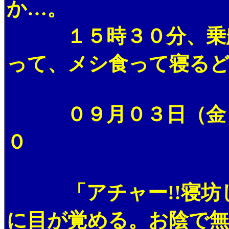
か…。
１５時３０分、乗船
って、メシ食って寝るど
０９月０３日（金）
０
「アチャー!!寝坊し
に目が覚める。お陰で