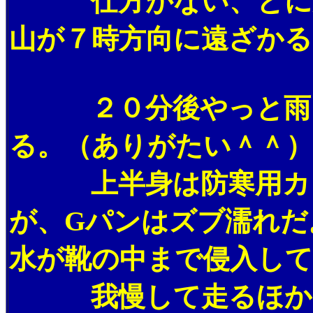
仕方がない、とにか
山が７時方向に遠ざかる
２０分後やっと雨も
る。（ありがたい＾＾）
上半身は防寒用カッ
が、Gパンはズブ濡れだ
水が靴の中まで侵入し
我慢して走るほかあ