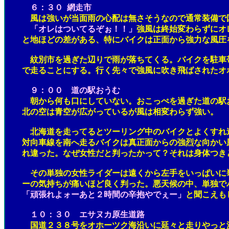
６：３０ 網走市
風は強いが当面雨の心配は無さそうなので通常装備で国道
「オレはついてるぞぉ！！」
強風は終始変わらずにオ
と地ほどの差がある、特にバイクは正面から強力な風圧を
紋別市を過ぎた辺りで雨が落ちてくる。バイクを駐車帯に
で走ることにする。行く先々で強風に吹き飛ばされたオホ
９：００
道の駅おうむ
朝から何も口にしていない。おこっぺを過ぎた道の駅おう
北の空は青空が広がっているが風は相変わらず強い。
北海道を走ってるとツーリング中のバイクとよくすれ違う
対向車線を南へ走るバイクは真正面からの強烈な向かい風
れ違った。なぜ女性だと判ったかって？それは身体つきと
その単独の女性ライダーは遠くから左手をいっぱいに挙げ
ーの気持ちが痛いほど良く判った。悪天候の中、単独でバ
「頑張れよォーあと２時間の辛抱やでぇー」
と聞こえも
１０：３０ エサヌカ原生道路
国道２３８号をオホーツク海沿いに延々と走りやっと浜頓