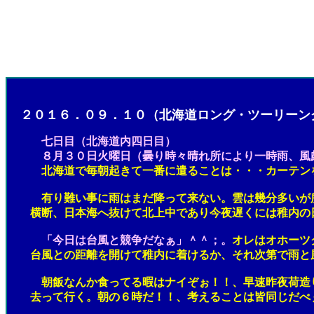
２０１６．０９．１０（北海道ロング・ツーリーン
七日目
（北海道内四日目）
８月３０日火曜日（曇り時々晴れ所により一時雨、風頗
北海道で毎朝起きて一番に遣ることは・・・カーテン
有り難い事に雨はまだ降って来ない。雲は幾分多いが所々
横断、日本海へ抜けて北上中であり今夜遅くには稚内の日
「今日は台風と競争だなぁ」＾＾；。
オレはオホーツ
台風との距離を開けて稚内に着けるか、それ次第で雨と風
朝飯なんか食ってる暇はナイぞぉ！！、早速昨夜荷造りし
去って行く。朝の６時だ！！、考えることは皆同じだべ