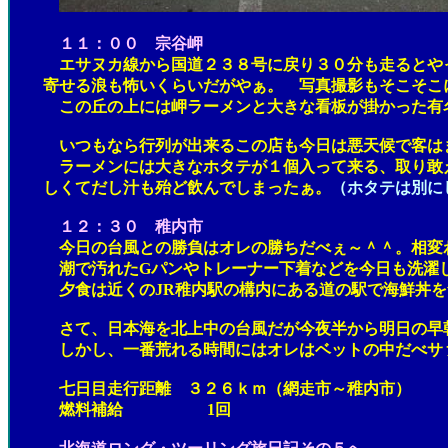
１１：００ 宗谷岬
エサヌカ線から国道２３８号に戻り３０分も走るとやっと
寄せる浪も怖いくらいだがやぁ。 写真撮影もそこそこに
この丘の上には岬ラーメンと大きな看板が掛かった有名な
いつもなら行列が出来るこの店も今日は悪天候で客はま
ラーメンには大きなホタテが１個入って来る、取り敢えず
しくてだし汁も殆ど飲んでしまったぁ。
（ホタテは別に
１２：３０ 稚内市
今日の台風との勝負はオレの勝ちだべぇ～＾＾。相変わら
潮で汚れたGパンやトレーナー下着などを今日も洗濯し
夕食は近くのJR稚内駅の構内にある道の駅で海鮮丼を
さて、日本海を北上中の台風だが今夜半から明日の早朝に
しかし、一番荒れる時間にはオレはベットの中だべサ
七日目走行距離 ３２６ｋｍ（網走市～稚内市）
燃料補給 1回