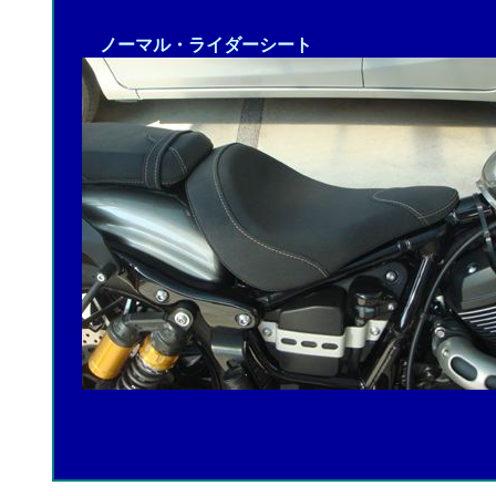
ノーマル・ライダーシート
２０１６.０５.２３（慣らし運転終了の巻）