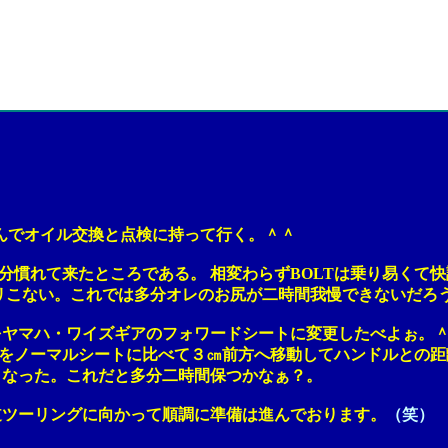
んでオイル交換と点検に持って行く。＾＾
慣れて来たところである。 相変わらずBOLTは乗り易くて快
こない。これでは多分オレのお尻が二時間我慢できないだろ
マハ・ワイズギアのフォワードシートに変更したべよぉ。
ノーマルシートに比べて３㎝前方へ移動してハンドルとの距
った。これだと多分二時間保つかなぁ？。
ーリングに向かって順調に準備は進んでおります。
（笑）