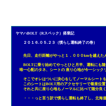
ヤマハBOLT（Rスペック）搭乗記
２０１６.０５.２３（慣らし運転終了の巻）
先日、走行距離がやっと１．０００km
を越えた
BOLTに乗り始めてやっとひと月半、運転にも随分
唯一心配のタネ、シートの 座り心地が今一シックリ
そこでオレはついに決心をしてノーマルシートをヤ
このシートはBOLT用のアクセサリーで着座位置を
それと共に座り心地もノーマルに比べて随分良くな
・・・っと言う訳で慣らし運転も終了し、北海道ツ