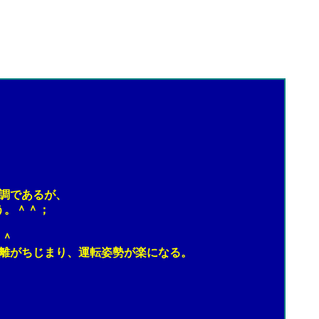
調であるが、
う。＾＾；
＾＾
離がちじまり、運転姿勢が楽になる。