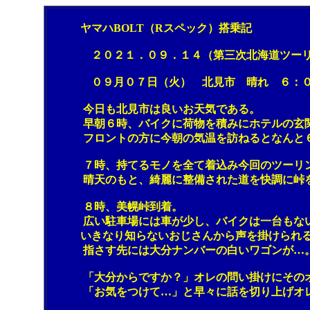
ヤマハBOLT（Rスペック）搭乗記
２０２１．０９．１４（第三次北海道ツーリ
０９月０７日（火） 北見市 晴れ ６：
今日も北見市は良いお天気である。
早朝６時、バイクに荷物を積みにホテルの玄関に
フロントの方に今朝の気温を訪ねるとなんと６度
７時、持てるモノを全て着込み今回のツーリング
晴天のもと、綺麗に整備された道を快調に峠を
８時、美幌峠到着。
広い駐車場には車が少し、バイクは一台もない。
いきなり知らないおじさんから声を掛けられる。
指さす先には大分ナンバーの白いワゴンが…
「大分からですか？」オレの問い掛けにそのオッ
「お気をつけて…」と早々に話を切り上げオレ