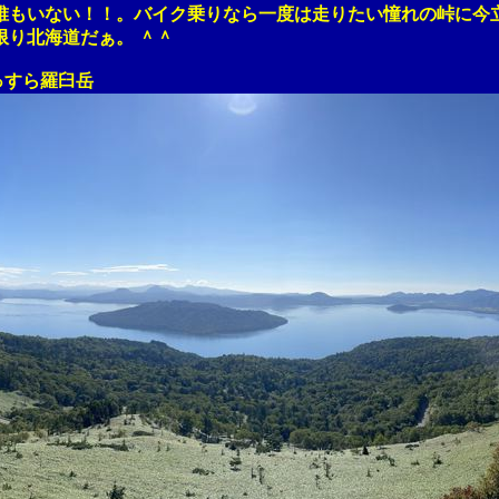
いない！！。バイク乗りなら一度は走りたい憧れの峠に今
り北海道だぁ。 ＾＾
すら羅臼岳