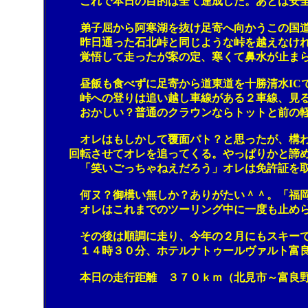
これで本日の目的は全て達成した。あとは安全運
弟子屈から阿寒湖を抜け足寄へ向かうこの国道は
昨日通った石北峠と同じような峠を越えなければ
覚悟して走ったが案の定、寒くて鼻水が止まら
昼飯も食べずに足寄から道東道を十勝清水ICで
峠への登りは追い越し車線がある２車線、見ると
おかしい？普通のクラウンならトットと前の軽
オレはもしかして覆面パト？と思ったが、構わず
回転させてオレを追ってくる。やっぱりかと諦めて
「笑いごっちゃねえだろう」オレは免許証を取り
何ヌ？御構い無しか？ありがたい＾＾。「福岡か
オレはこれまでのツーリング中に一度も止められ
その後は順調に走り、今年の２月にもスキーで訪
１４時３０分、ホテルナトゥールヴァルト富良
本日の走行距離 ３７０ｋｍ（北見市～富良野