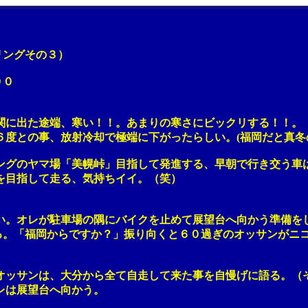
ングその３）
００
出た途端、寒い！！。あまりの寒さにビックリする！！。
との事、放射冷却で極端に下がったらしい。(福岡だと真冬
のヤマ場「美幌峠」目指して発進する、早朝で行き交う車
目指して走る、気持ちイイ。（笑）
オレが駐車場の隅にバイクを止めて展望台へ向かう準備を
「福岡からですか？」振り向くと６０過ぎのオッサンがニコ
。
サンは、大分から全て自走して来た事を自慢げに語る。（そ
は展望台へ向かう。