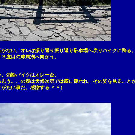
ない。オレは振り返り振り返り駐車場へ戻りバイクに跨る
３度目の摩周湖へ向かう。
。勿論バイクはオレ一台。
う。この湖は天候次第では霧に覆われ、その姿を見ることが
たい事だ。感謝する ＾＾）