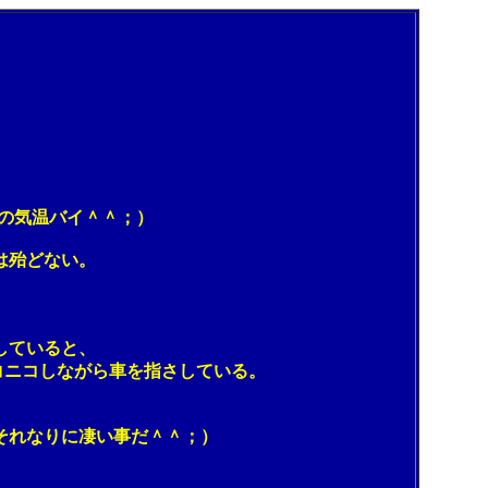
の気温バイ＾＾；）
は殆どない。
していると、
ニコしながら車を指さしている。
れなりに凄い事だ＾＾；）