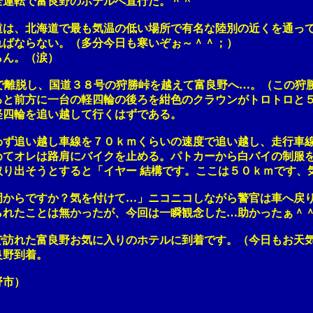
転で富良野のホテルへ直行だ。＾＾
、北海道で最も気温の低い場所で有名な陸別の近くを通っ
ならない。（多分今日も寒いぞぉ～＾＾；）
ん。（涙）
離脱し、国道３８号の狩勝峠を越えて富良野へ…。（この狩勝
前方に一台の軽四輪の後ろを紺色のクラウンがトロトロと５
四輪を追い越して行くはずである。
追い越し車線を７０ｋｍくらいの速度で追い越し、走行車線
オレは路肩にバイクを止める。パトカーから白バイの制服を
出そうとすると「イヤー 結構です。ここは５０ｋｍです、
らですか？気を付けて…」ニコニコしながら警官は車へ戻り
たことは無かったが、今回は一瞬観念した…助かったぁ＾＾
れた富良野お気に入りのホテルに到着です。（今日もお天気
野到着。
市）