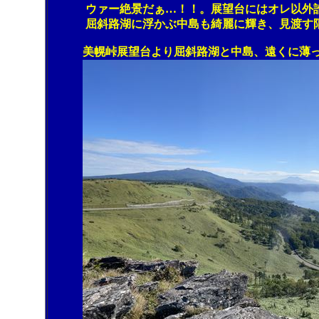
ウァー絶景だぁ…！！。展望台にはオレ以外誰も
屈斜路湖に浮かぶ中島も綺麗に輝き、見渡す限
美幌峠展望台より屈斜路湖と中島、遠くに薄っ