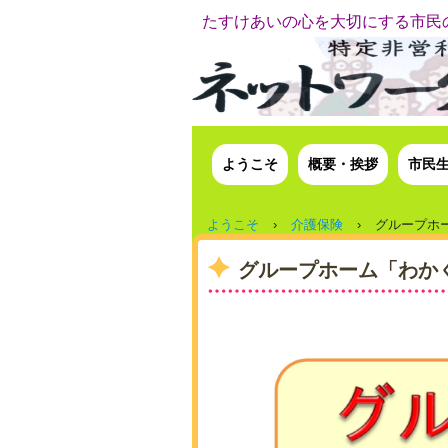
たすけあいの心を大切にする市民
ようこそ
概要・挨拶
市民
ようこそ
›
介護保険
›
グループホ
グループホーム「わか