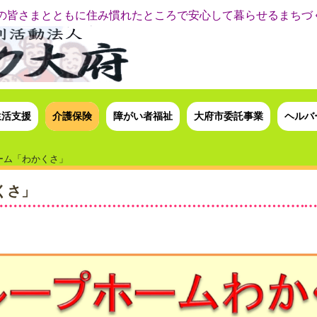
の皆さまとともに住み慣れたところで安心して暮らせるまちづ
生活支援
介護保険
障がい者福祉
大府市委託事業
ヘルバ
ーム「わかくさ」
くさ」