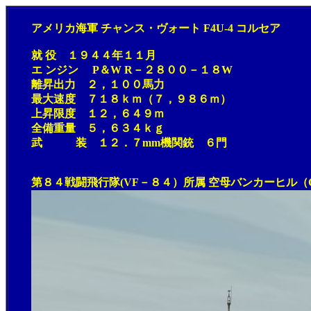
アメリカ海軍 チャンス・ヴォート F4U-4 コルセア
就 役 １９４４年１１月
エ ンジン P＆W R－２８００－１８W
離昇出力 ２，１００馬力
最大速度 ７１８ｋｍ（７，９８６ｍ）
上昇限度 １２，６４９ｍ
全備重量 ５，６３４ｋｇ
武 装 １２．７mm機関銃 ６門
第８４戦闘飛行隊(VF－８４）所属 空母バンカーヒル（C