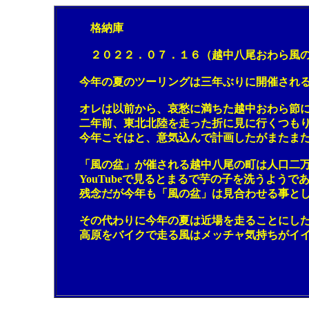
格納庫
２０２２．０７．１６（越中八尾おわら風の
今年の夏のツーリングは三年ぶりに開催される「
オレは以前から、哀愁に満ちた越中おわら節に乗
二年前、東北北陸を走った折に見に行くつもりで
今年こそはと、意気込んで計画したがまたまた
「風の盆」が催される越中八尾の町は人口二万人
YouTubeで見るとまるで芋の子を洗うようで
残念だが今年も「風の盆」は見合わせる事とし
その代わりに今年の夏は近場を走ることにした。
高原をバイクで走る風はメッチャ気持ちがイイ