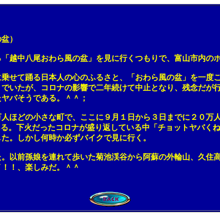
盆）
越中八尾おわら風の盆」を見に行くつもりで、富山市内のホ
せて踊る日本人の心のふるさと、「おわら風の盆」を一度こ
いたが、コロナの影響で二年続けて中止となり、残念だが行
ヤバそうである。＾＾；
ほどの小さな町で、ここに９月１日から３日までに２０万人
ある。下火だったコロナが盛り返している中「チョットヤバく
た。しかし何時か必ずバイクで見に行く。
以前孫娘を連れて歩いた菊池渓谷から阿蘇の外輪山、久住高
！！、楽しみだ。＾＾