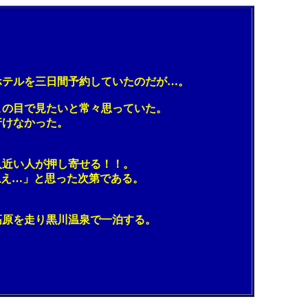
テルを三日間予約していたのだが…。
の目で見たいと常々思っていた。
けなかった。
近い人が押し寄せる！！。
ねえ…」と思った次第である。
原を走り黒川温泉で一泊する。