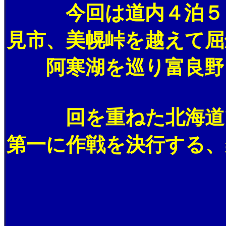
今回は道内４泊５日
見市、美幌峠を越えて屈
阿寒湖を巡り富良野ま
回を重ねた北海道ツ
第一に作戦を決行する、