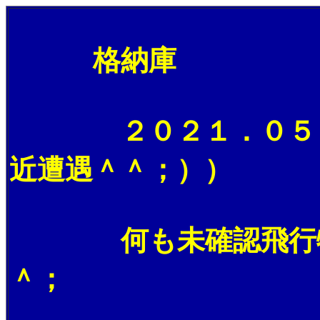
格納庫
２０２１．０５．２
近遭遇＾＾；））
何も未確認飛行物体
＾；