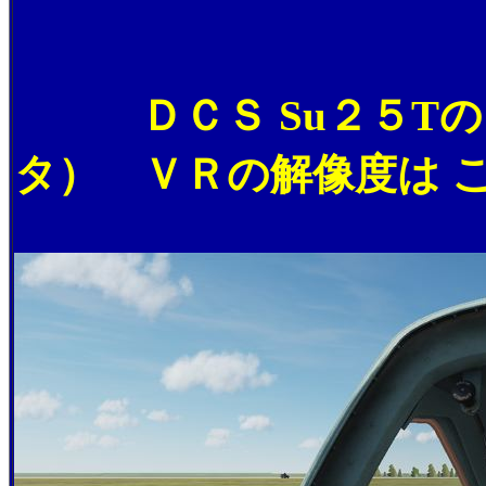
ＤＣＳ Su２５Tの
タ） ＶＲの解像度は 