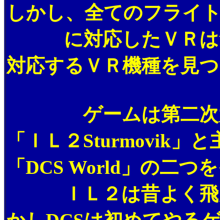
しかし、全てのフライ
に対応したＶＲは無
対応するＶＲ機種を見つ
ゲームは第二次大戦
「ＩＬ２Sturmovi
「DCS World」の二
ＩＬ２は昔よく飛ん