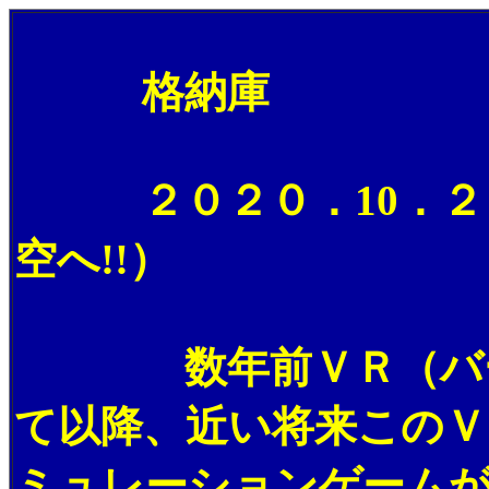
格納庫
２０２０．10．２８
空へ!!）
数年前ＶＲ（バーチ
て以降、近い将来このＶ
ミュレーションゲーム