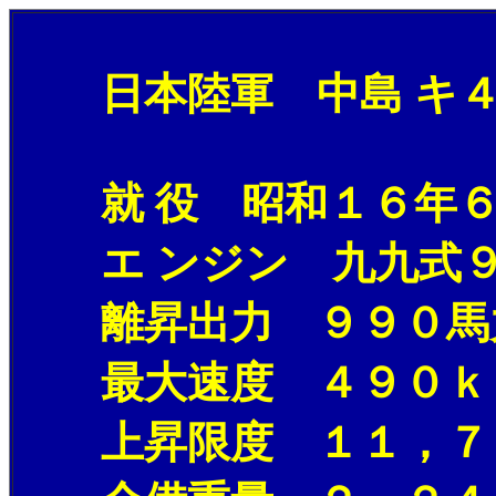
日本陸軍 中島 キ４３
就 役 昭和１６年６
エ ンジン 九九式９
離昇出力 ９９０馬
最大速度 ４９０ｋｍ
上昇限度 １１，７