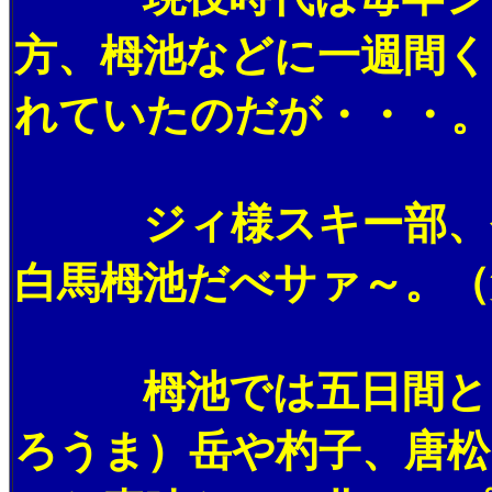
方、栂池などに一週間く
れていたのだが・・・
ジィ様スキー部、今
白馬栂池だべサァ～。（
栂池では五日間とも
ろうま）岳や杓子、唐松