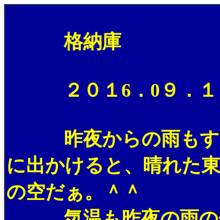
格納庫
２０１6．0９．１３
昨夜からの雨もすっ
に出かけると、晴れた
の空だぁ。＾＾
気温も昨夜の雨のせ