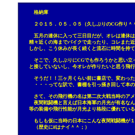
格納庫
２０１５．０５．０５（久しぶりのCG作り＾
五月の連休に入って三日目だが、オレは連休は基
精々近くの海までバイクで走ったり、コレまた近く
しかし、こう休みが長く続くと流石に時間を持て
そこで、久しぶりにCGでも作ろうかと思い立った
と接していないし、今オレが作りたいと思う飛行
そうだ！！三ヶ月くらい前に書店で、変わった飛
・・・ってな訳で、書棚を引っ掻き回して本の
さて、その飛行機の名は第二次大戦当時のアメリカ
夜間戦闘機と言えば日本海軍の月光が有名なんだ
等の装備や飛行性能が月光より格段に優れている。
もしも仮に当時の日本にこんな夜間戦闘機が１００
（歴史にifはナイ＾＾；）