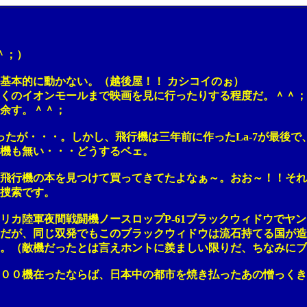
＾；）
本的に動かない。（越後屋！！ カシコイのぉ）
のイオンモールまで映画を見に行ったりする程度だ。＾＾；
余す。＾＾；
が・・・。しかし、飛行機は三年前に作ったLa-7が最後で
機も無い・・・どうするベェ。
行機の本を見つけて買ってきてたよなぁ～。おお～！！それ
捜索です。
陸軍夜間戦闘機ノースロップP-61ブラックウィドウでヤン
が、同じ双発でもこのブラックウィドウは流石持てる国が造
（敵機だったとは言えホントに羨ましい限りだ、ちなみにブ
機在ったならば、日本中の都市を焼き払ったあの憎っくきB-