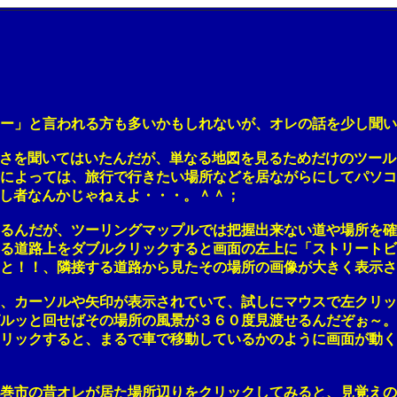
」と言われる方も多いかもしれないが、オレの話を少し聞い
さを聞いてはいたんだが、単なる地図を見るためだけのツール
よっては、旅行で行きたい場所などを居ながらにしてパソコ
し者なんかじゃねぇよ・・・。＾＾；
が、ツーリングマップルでは把握出来ない道や場所を確かめよ
道路上をダブルクリックすると画面の左上に「ストリートビ
！！、隣接する道路から見たその場所の画像が大きく表示さ
カーソルや矢印が表示されていて、試しにマウスで左クリッ
ッと回せばその場所の風景が３６０度見渡せるんだぞぉ～。
ックすると、まるで車で移動しているかのように画面が動く
市の昔オレが居た場所辺りをクリックしてみると、見覚えの