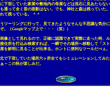
下宿していた家屋や敷地内の母屋などは流石に見あたらない
通って全く昔の面影はない。でも、神社と森は残っていた。
れて残っている。 ＾＾
ツーリングに行って、見てきたようなそんな不思議な気分に
Googleマップ上で・・・（笑））
像として見れるので、正確に認識できて実際に走った時、ル
住所を打込み検索すれば、一瞬でその場所へ移動して「スト
を鮮明に見ることが出来る。ホントに便利なツールだべぇ。
北で下宿していた場所六ヶ所全てをシミュレーションしてみた
ぁ～この秋が楽しみだ。