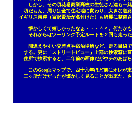
しかし、その頃花巻商業高校の生徒さん達も一緒に
頃だもん、周りは全て住宅地に変わり、大きな道路も
イギリス海岸（宮沢賢治が名付けた）も綺麗に整備さ
懐かしくて嬉しかったなぁ・・・＾＾。何だかもう
それからはツーリング予定ルートを２回も走ったぞ。（
間違えやすい交差点や宿泊場所など、走る目線で画
する。更に「ストリートビュー」上部の検索窓に直接
住所で検索すると、二年前の画像だがウチのあばら屋
このGoogleマップで、四十六年ほど前にオレが東
三ヶ所だけだったが懐かしく見ることが出来た。さ