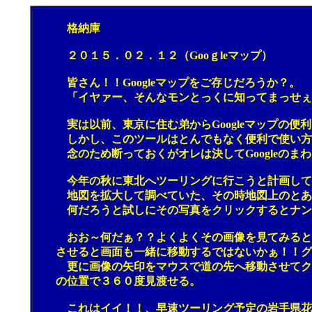
格納庫
２０１５．０２．１２（Gooｇleマップ）
皆さん！！Googleマップをご存じだろうか？。
「イヤァー、そんなモンとっくに知ってまっせぇー
実は以前、東京に住む弟からGoogleマップの便利
しかし、このツールはとんでもなく便利で使い方に
念のため断っておくがオレは決してGoogleのまわ
今年の秋に東北へツーリングに行こうと計画してるんだ
地図を拡大して調べていた、その時地図上のとある
何だろうと試しにその写真をクリックするとナンと
おお～何だぁ？？よくよくその画像を見てみると、
させると画面も一緒に移動するではないかぁ！！グル
更に画像の矢印をマウスで道の先へ移動させてクリ
の位置で３６０度見渡せる。
これはイイ！！、早速ツーリング予定の岩手県花巻