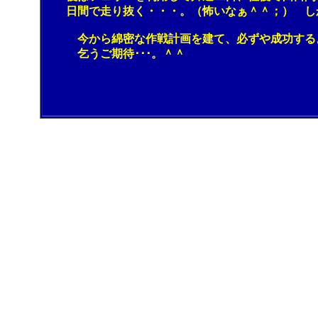
日間で走り抜く・・・。（怖いなぁ＾＾；） しか
今から綿密な作戦計画を建て、必ずや成功するよう
乞うご期待･･･。＾＾