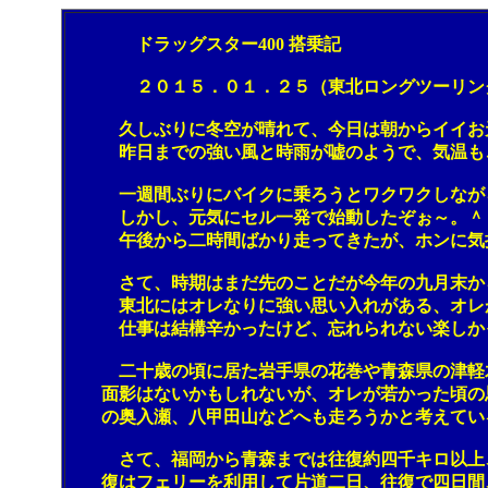
ドラッグスター400 搭乗記
２０１５．０１．２５（東北ロングツーリン
久しぶりに冬空が晴れて、今日は朝からイイお
昨日までの強い風と時雨が嘘のようで、気温もこ
一週間ぶりにバイクに乗ろうとワクワクしながら
しかし、元気にセル一発で始動したぞぉ～。＾＾
午後から二時間ばかり走ってきたが、ホンに気持
さて、時期はまだ先のことだが今年の九月末から十
東北にはオレなりに強い思い入れがある、オレが地
仕事は結構辛かったけど、忘れられない楽しかった
二十歳の頃に居た岩手県の花巻や青森県の津軽木造
面影はないかもしれないが、オレが若かった頃の思
の奥入瀬、八甲田山などへも走ろうかと考えている
さて、福岡から青森までは往復約四千キロ以上、こ
復はフェリーを利用して片道二日、往復で四日間、