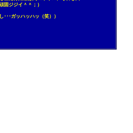
頑固ジジイ＾＾；）
･･ガッハッハッ（笑））