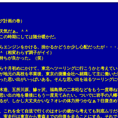
グ計画の巻）
天気だぁ。＾＾
の時期にしては随分暖かだ。
エンジンをかける、掛かるかどうか少し心配だったが・・・
（相変わらず調子がイイ）
ちが良かった。（笑）
月初めにかけて、東北へツーリングに行こうかと考えている
元の高校を卒業後、東京の測量会社へ就職して主に働いた
思い出がいっぱいある。そんな思い出を辿るツーリングに
、五所川原、鰺ヶ沢、福島県の二本松などをもう一度尋ね
い出の地を最後にもう一度見てみたい。ついでに岩手の八幡
が、しかし大丈夫かいな？オレの体力持つかなぁ？往復含め
れを全て自送で行くのはオレの歳から考えても到底ムリだ
実走行は東京から青森までの往復を走ることにする。それで