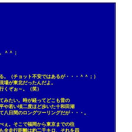
。＾＾；
。（チョット不安ではあるが・・・＾＾；）
現場が東北だったんだよ。
行くぞぉ～。（笑）
てみたい。時が経ってどこも昔の
平や若い頃二度ほど歩いた十和田湖
て八日間のロングツーリングだが・・・。
べぇ。そこで福岡から東京までの往
も全走行距離は約二千キロ、それを四