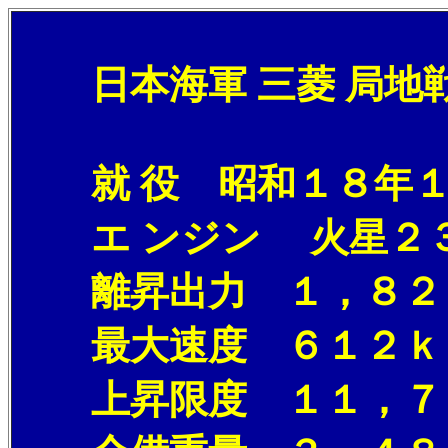
日本海軍 三菱 局地戦
就 役 昭和１８年１
エ ンジン 火星２
離昇出力 １，８２
最大速度 ６１２ｋｍ
上昇限度 １１，７