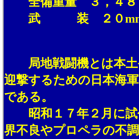
全備重量 ３，４８
武 装 ２０mm
局地戦闘機とは本土や
迎撃するための日本海軍
である。
昭和１７年２月に試作
界不良やプロペラの不調