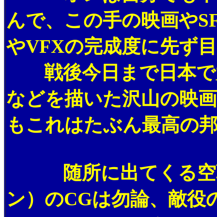
んで、この手の映画やS
やVFXの完成度に先ず
戦後今日まで日本で太
などを描いた沢山の映
もこれはたぶん最高の
随所に出てくる空戦
ン）のCGは勿論、敵役