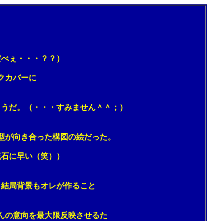
べぇ・・・？？）
クカバーに
うだ。（・・・すみません＾＾；）
型が向き合った構図の絵だった。
石に早い（笑））
結局背景もオレが作ること
んの意向を最大限反映させるた