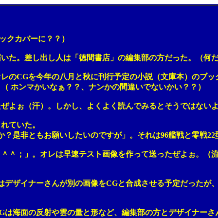
ックカバーに？？）
。差し出し人は「徳間書店」の編集部の方だった。（何だ
CGを今年の八月と秋に刊行予定の小説（文庫本）のブッ
 ホンマかいなぁ？？、ナンかの間違いでないかい？？）
ぉ（汗）。しかし、よくよく読んでみるとそうではないよ
れていた。
非ともお願いしたいのですが」。それは96艦戦と零戦22
；」。オレは早速テスト画像を作って送ったぜよぉ。（流
。
ザイナーさんが別の画像をCGと合成させる予定だったが、
は海面の反射や雲の量と形など、編集部の方とデザイナーさ