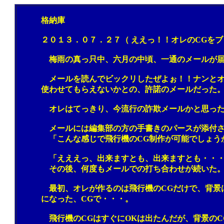
格納庫
２０１３．０７．２７（ ええっ！！オレのCGをブ
梅雨の真っ只中、六月の中頃、一通のメールが届いた
メールを読んでビックリしたぜよぉ！！ナンとオレの
使わせてもらえないかとの、許諾のメールだった。（
オレはてっきり、今流行の詐欺メールかと思ったぜよ
メールには編集部の方の手書きのパースが添付さ
「こんな感じで飛行機のCG制作が可能でしょうか？是
「えええっ、出来ますとも、出来ますとも・・・＾＾
その後、何度もメールでの打ち合わせが続いた
最初、オレが作るのは飛行機のCGだけで、背景はデ
になった、CGで・・・。
飛行機のCGはすぐにOKは出たんだが、背景のCG