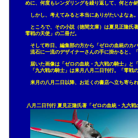
めに、何度もレンダリングを繰り返して、何とか納得
しかし、考えてみると本当にありがたいよなぁ。オレ
ところで、その小説（徳間文庫）は夏見正隆氏著、八
零戦の天使」の二冊だ。
そして昨日、編集部の方から「ゼロの血統のカバーが
流石に一流のデザイナーさんの手に掛かると、「オレ
届いた画像は「ゼロの血統・九六戦の騎士」と「ゼロ
「九六戦の騎士」は来月八月二日刊行。「零戦の天使
来月の八月二日以降、お近くの書店へ立ち寄られた折
八月二日刊行 夏見正隆氏著「ゼロの血統・九六