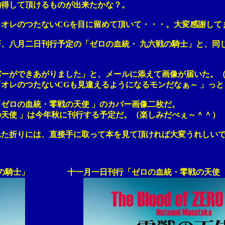
して頂けるものが出来たかな？。
のつたないCGを目に留めて頂いて・・・。大変感謝してま
月二日刊行予定の「ゼロの血統・ 九六戦の騎士」と、同じ
できあがりました」と、メールに添えて画像が届いた。（
のつたないCGも見違えるようになるモンだなぁ～ 」っと
の血統・零戦の天使 」のカバー画像二枚だ。
 」は今年秋に刊行する予定だ。（楽しみだべぇ～＾＾）
りには、直接手に取って本を見て頂ければ大変うれしいで
戦の騎士」 十一月一日刊行「ゼロの血統・零戦の天使