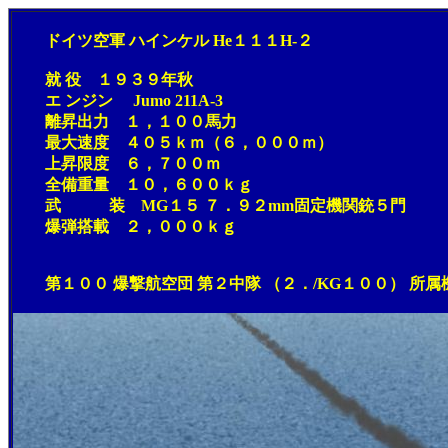
ドイツ空軍 ハインケル He１１１H-２
就 役 １９３９年秋
エ ンジン Jumo 211A-3
離昇出力 １，１００馬力
最大速度 ４０５ｋｍ（６，０００ｍ）
上昇限度 ６，７００ｍ
全備重量 １０，６００ｋｇ
武 装 MG１５ ７．９２mm固定機関銃５門
爆弾搭載 ２，０００ｋｇ
第１００ 爆撃航空団 第２中隊 （２．/KG１００） 所属