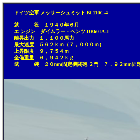
ドイツ空軍 メッサーシュミット Bf 110C-4
就 役 １９４０年６月
エ ンジン ダイムラー・ベンツ DB601A-1
離昇出力 １，１００馬力
最大速度 ５６２ｋｍ（７，０００ｍ）
上昇限度 ９，７５４ｍ
全備重量 ６，９４２ｋｇ
武 装 ２０mm固定機関砲 ２門 ７．９２mm固定機